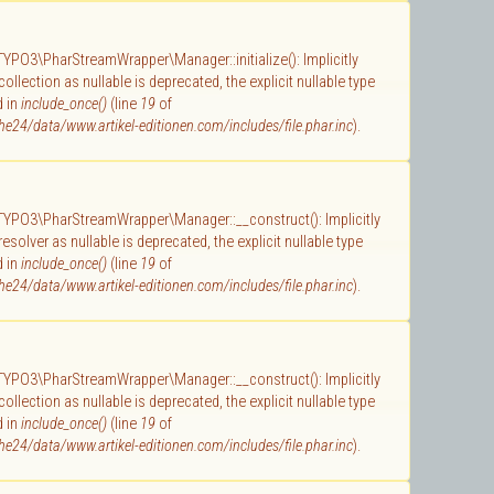
 TYPO3\PharStreamWrapper\Manager::initialize(): Implicitly
llection as nullable is deprecated, the explicit nullable type
d in
include_once()
(line
19
of
e24/data/www.artikel-editionen.com/includes/file.phar.inc
).
 TYPO3\PharStreamWrapper\Manager::__construct(): Implicitly
solver as nullable is deprecated, the explicit nullable type
d in
include_once()
(line
19
of
e24/data/www.artikel-editionen.com/includes/file.phar.inc
).
 TYPO3\PharStreamWrapper\Manager::__construct(): Implicitly
llection as nullable is deprecated, the explicit nullable type
d in
include_once()
(line
19
of
e24/data/www.artikel-editionen.com/includes/file.phar.inc
).