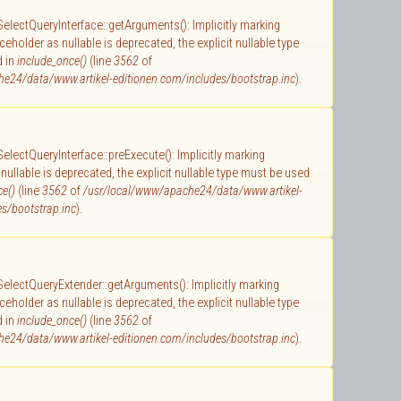
 SelectQueryInterface::getArguments(): Implicitly marking
holder as nullable is deprecated, the explicit nullable type
d in
include_once()
(line
3562
of
e24/data/www.artikel-editionen.com/includes/bootstrap.inc
).
 SelectQueryInterface::preExecute(): Implicitly marking
ullable is deprecated, the explicit nullable type must be used
ce()
(line
3562
of
/usr/local/www/apache24/data/www.artikel-
s/bootstrap.inc
).
 SelectQueryExtender::getArguments(): Implicitly marking
holder as nullable is deprecated, the explicit nullable type
d in
include_once()
(line
3562
of
e24/data/www.artikel-editionen.com/includes/bootstrap.inc
).