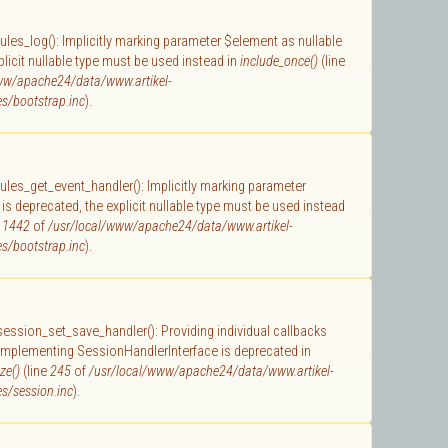
 rules_log(): Implicitly marking parameter $element as nullable
plicit nullable type must be used instead in
include_once()
(line
ww/apache24/data/www.artikel-
s/bootstrap.inc
).
 rules_get_event_handler(): Implicitly marking parameter
 is deprecated, the explicit nullable type must be used instead
e
1442
of
/usr/local/www/apache24/data/www.artikel-
s/bootstrap.inc
).
 session_set_save_handler(): Providing individual callbacks
 implementing SessionHandlerInterface is deprecated in
ze()
(line
245
of
/usr/local/www/apache24/data/www.artikel-
s/session.inc
).