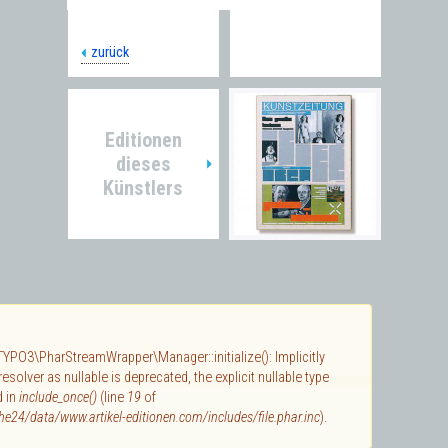
zurück
Editionen
dieses
Künstlers
 TYPO3\PharStreamWrapper\Manager::initialize(): Implicitly
solver as nullable is deprecated, the explicit nullable type
d in
include_once()
(line
19
of
e24/data/www.artikel-editionen.com/includes/file.phar.inc
).