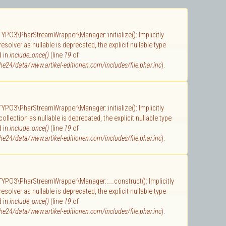
 TYPO3\PharStreamWrapper\Manager::initialize(): Implicitly
solver as nullable is deprecated, the explicit nullable type
d in
include_once()
(line
19
of
e24/data/www.artikel-editionen.com/includes/file.phar.inc
).
 TYPO3\PharStreamWrapper\Manager::initialize(): Implicitly
llection as nullable is deprecated, the explicit nullable type
d in
include_once()
(line
19
of
e24/data/www.artikel-editionen.com/includes/file.phar.inc
).
 TYPO3\PharStreamWrapper\Manager::__construct(): Implicitly
solver as nullable is deprecated, the explicit nullable type
d in
include_once()
(line
19
of
e24/data/www.artikel-editionen.com/includes/file.phar.inc
).