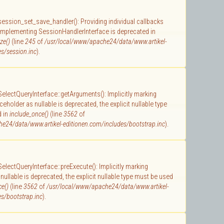
 session_set_save_handler(): Providing individual callbacks
 implementing SessionHandlerInterface is deprecated in
ze()
(line
245
of
/usr/local/www/apache24/data/www.artikel-
s/session.inc
).
 SelectQueryInterface::getArguments(): Implicitly marking
holder as nullable is deprecated, the explicit nullable type
d in
include_once()
(line
3562
of
e24/data/www.artikel-editionen.com/includes/bootstrap.inc
).
 SelectQueryInterface::preExecute(): Implicitly marking
ullable is deprecated, the explicit nullable type must be used
ce()
(line
3562
of
/usr/local/www/apache24/data/www.artikel-
s/bootstrap.inc
).