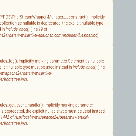
 TYPO3\PharStreamWrapper\Manager::__construct(): Implicitly
llection as nullable is deprecated, the explicit nullable type
d in
include_once()
(line
19
of
e24/data/www.artikel-editionen.com/includes/file.phar.inc
).
 rules_log(): Implicitly marking parameter $element as nullable
plicit nullable type must be used instead in
include_once()
(line
ww/apache24/data/www.artikel-
s/bootstrap.inc
).
 rules_get_event_handler(): Implicitly marking parameter
 is deprecated, the explicit nullable type must be used instead
e
1442
of
/usr/local/www/apache24/data/www.artikel-
s/bootstrap.inc
).