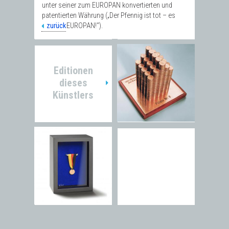
unter seiner zum EUROPAN konvertierten und
patentierten Währung („Der Pfennig ist tot – es
lebe der EUROPAN!“).
zurück
Editionen
dieses
Künstlers