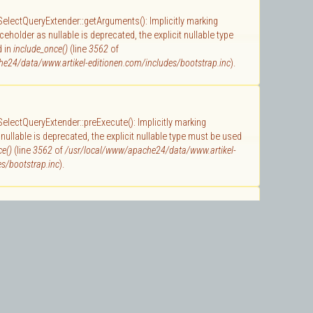
 SelectQueryExtender::getArguments(): Implicitly marking
holder as nullable is deprecated, the explicit nullable type
d in
include_once()
(line
3562
of
e24/data/www.artikel-editionen.com/includes/bootstrap.inc
).
 SelectQueryExtender::preExecute(): Implicitly marking
ullable is deprecated, the explicit nullable type must be used
ce()
(line
3562
of
/usr/local/www/apache24/data/www.artikel-
s/bootstrap.inc
).
 SelectQuery::getArguments(): Implicitly marking parameter
nullable is deprecated, the explicit nullable type must be
de_once()
(line
3562
of
e24/data/www.artikel-editionen.com/includes/bootstrap.inc
).