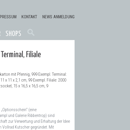
MPRESSUM
KONTAKT
NEWS ANMELDUNG
R
SHOPS
 Terminal, Filiale
karton mit Pfennig, 999 Exempl. Terminal:
11 x 11 x 2,1 cm, 99 Exempl. Filiale: 2000
sockel, 15 x 16,5 x 16,5 cm, 9
nd „Optionsschein“ (eine
ampl und Galerie Ribbentrop) sind
haft zur Verwertung und Erhaltung der Idee
on Vollrad Kutscher gegründet. Mit