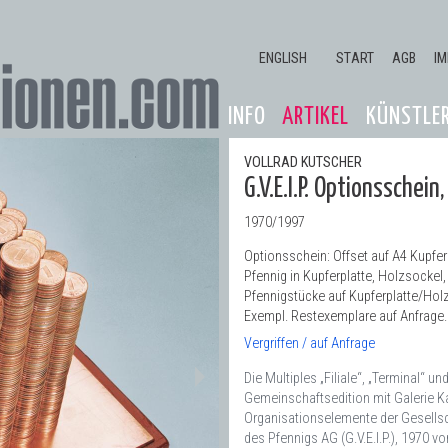
Jump to navigation
ENGLISH
START
AGB
I
INFO
ARTIKEL
KÜNSTLE
VOLLRAD KUTSCHER
G.V.E.I.P. Optionsschein,
1970/1997
Optionsschein: Offset auf A4 Kupfer
Pfennig in Kupferplatte, Holzsockel, 
Pfennigstücke auf Kupferplatte/Holz
Exempl. Restexemplare auf Anfrage.
Vergriffen / auf Anfrage
Die Multiples „Filiale“, „Terminal“ u
Gemeinschaftsedition mit Galerie K
Organisationselemente der Gesellsc
des Pfennigs AG (G.V.E.I.P.), 1970 v