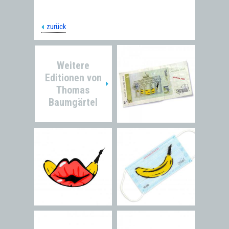
zurück
Weitere
Editionen von
Thomas
Baumgärtel