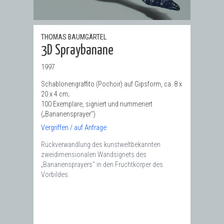
THOMAS BAUMGÄRTEL
3D Spraybanane
1997
Schablonengraffito (Pochoir) auf Gipsform, ca. 8 x
20 x 4 cm;
100 Exemplare, signiert und nummeriert
(„Bananensprayer")
Vergriffen / auf Anfrage
Rückverwandlung des kunstweltbekannten
zweidimensionalen Wandsignets des
„Bananensprayers" in den Fruchtkörper des
Vorbildes.