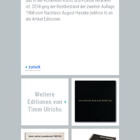
das in der Konkreten Kunst und Poesie verankert
ist. 2018 ging der Restbestand der zweiten Auflage
1968 vom Nachlass August Haseke (edition h) an
die Artikel Editionen.
zurück
Weitere
Editionen von
Timm Ulrichs