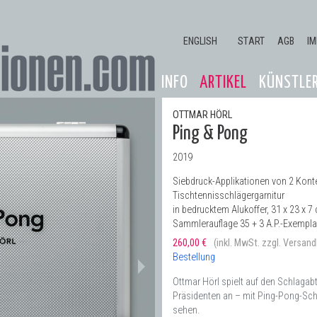
Jump to navigation
ENGLISH
START
AGB
I
INFO
ARTIKEL
KÜNSTLE
OTTMAR HÖRL
Ping & Pong
2019
Siebdruck-Applikationen von 2 Konter
Tischtennisschlägergarnitur
in bedrucktem Alukoffer, 31 x 23 x 7
Sammlerauflage 35 + 3 A.P.-Exempla
260,00 €
(inkl. MwSt. zzgl. Versan
Bestellung
Ottmar Hörl spielt auf den Schlag
Präsidenten an – mit Ping-Pong-Sch
sehen.