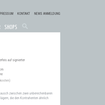
MPRESSUM
KONTAKT
NEWS ANMELDUNG
R
SHOPS
feis auf signierter
 cm
re
dkosten)
abtausch zwischen zwei unberechenbaren
lägern, die den Kontrahenten ähnlich