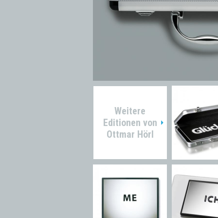
Weitere
Editionen von
Ottmar Hörl