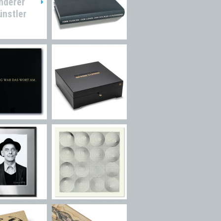
nderer
ünstler