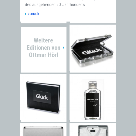
des ausgehenden 20. Jahrhunderts.
zurück
Weitere
Editionen von
Ottmar Hörl