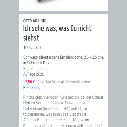
OTTMAR HÖRL
Ich sehe was, was Du nicht
siehst
1999/2020
Schwarz-silberfarbene Emailbrosche, 2,5 x 2,5 cm,
in Schmuck-Box
Signatur geprägt
Auflage 2020
12,50 €
(inkl. MwSt. zzgl. Versandkosten)
Bestellung
Pin zur gleichnamigen Kunstaktion, bei der Ottmar
Hörl im Sommer 1999 die Einwohner von
Götzenhain (bei Frankfurt/M.) aufrief, zu
fotografieren, was ihnen das Liebste ist.
Anschließend montierte er alle ­Motive im
Kunstraum Götzenhain zu einem ­„Sittenge­mälde“